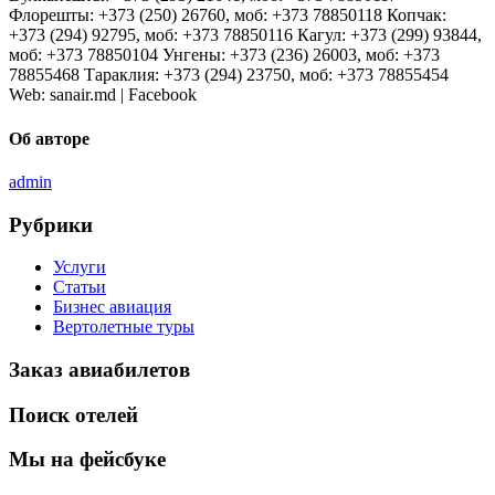
Флорешты: +373 (250) 26760, моб: +373 78850118 Копчак:
+373 (294) 92795, моб: +373 78850116 Кагул: +373 (299) 93844,
моб: +373 78850104 Унгены: +373 (236) 26003, моб: +373
78855468 Тараклия: +373 (294) 23750, моб: +373 78855454
Web: sanair.md | Facebook
Об авторе
admin
Рубрики
Услуги
Статьи
Бизнес авиация
Вертолетные туры
Заказ авиабилетов
Поиск отелей
Мы на фейсбуке