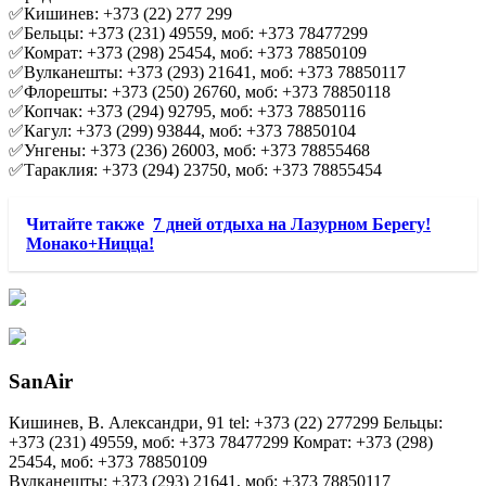
✅Кишинев: +373 (22) 277 299
✅Бельцы: +373 (231) 49559, моб: +373 78477299
✅Комрат: +373 (298) 25454, моб: +373 78850109
✅Вулканешты: +373 (293) 21641, моб: +373 78850117
✅Флорешты: +373 (250) 26760, моб: +373 78850118
✅Копчак: +373 (294) 92795, моб: +373 78850116
✅Кагул: +373 (299) 93844, моб: +373 78850104
✅Унгены: +373 (236) 26003, моб: +373 78855468
✅Тараклия: +373 (294) 23750, моб: +373 78855454
Читайте также
7 дней отдыха на Лазурном Берегу!
Монако+Ницца!
SanAir
Кишинев, В. Александри, 91 tel: +373 (22) 277299 Бельцы:
+373 (231) 49559, моб: +373 78477299 Комрат: +373 (298)
25454, моб: +373 78850109
Вулканешты: +373 (293) 21641, моб: +373 78850117