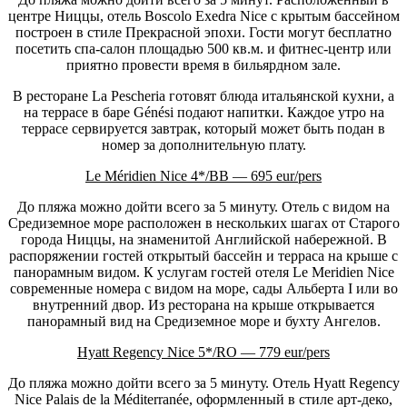
центре Ниццы, отель Boscolo Exedra Nice с крытым бассейном
построен в стиле Прекрасной эпохи. Гости могут бесплатно
посетить спа-салон
площадью 500 кв.м. и фитнес-центр или
приятно провести время в бильярдном зале.
В ресторане La Pescheria готовят блюда итальянской кухни, а
на террасе в баре Génési подают напитки. Каждое утро на
террасе сервируется завтрак, который может быть подан в
номер за дополнительную плату.
Le Méridien Nice 4*/BB — 695 eur/pers
До пляжа можно дойти всего за 5 минуту. Отель с видом на
Средиземное море расположен в нескольких шагах от Старого
города Ниццы, на знаменитой Английской набережной. В
распоряжении гостей открытый бассейн и терраса на крыше с
панорамным видом. К услугам гостей отеля Le Meridien Nice
современные номера с видом на море, сады Альберта I или во
внутренний двор. Из ресторана на крыше открывается
панорамный вид на Средиземное море и бухту Ангелов.
Hyatt Regency Nice 5*/RO — 779 eur/pers
До пляжа можно дойти всего за 5 минуту. Отель Hyatt Regency
Nice Palais de la Méditerranée, оформленный в стиле арт-деко,