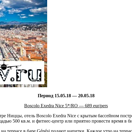
Период 15.05.18 — 20.05.18
Boscolo Exedra Nice 5*/RO — 689 eur/pers
ре Ниццы, отель Boscolo Exedra Nice с крытым бассейном постр
адью 500 кв.м. и фитнес-центр или приятно провести время в б
а на террасе в баре Génési подают напитки. Каждое утро на терра