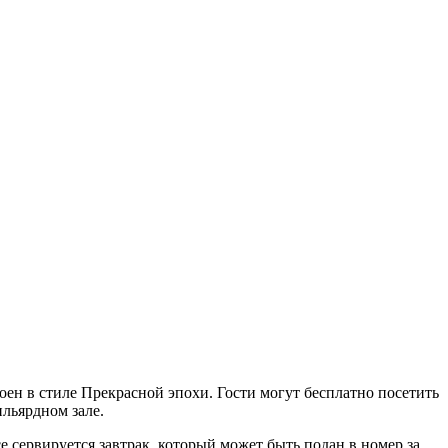
оен в стиле Прекрасной эпохи. Гости могут бесплатно посетить
ильярдном зале.
се сервируется завтрак, который может быть подан в номер за