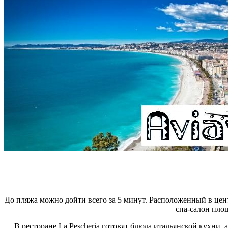
До пляжа можно дойти всего за 5 минут. Расположенный в цент
спа-салон
площ
В ресторане La Pescheria готовят блюда итальянской кухни, 