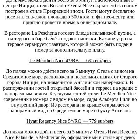
центре Ниццы, отель Boscolo Exedra Nice с крытым бассейном
построен в стиле Прекрасной эпохи. Гости могут бесплатно
посетить спа-салон
площадью 500 кв.м. и фитнес-центр или
приятно провести время в бильярдном зале.
В ресторане La Pescheria готовят блюда итальянской кухни, а
на террасе в баре Génési подают напитки. Каждое утро на
террасе сервируется завтрак, который может быть подан в
номер за дополнительную плату.
Le Méridien Nice 4*/BB — 695 eur/pers
До пляжа можно дойти всего за 5 минуту. Отель с видом на
Средиземное море расположен в нескольких шагах от Старого
города Ниццы, на знаменитой Английской набережной. В
распоряжении гостей открытый бассейн и терраса на крыше с
панорамным видом. К услугам гостей отеля Le Meridien Nice
современные номера с видом на море, сады Альберта I или во
внутренний двор. Из ресторана на крыше открывается
панорамный вид на Средиземное море и бухту Ангелов.
Hyatt Regency Nice 5*/RO — 779 eur/pers
До пляжа можно дойти всего за 5 минуту. Отель Hyatt Regency
Nice Palais de la Méditerranée, оформленный в стиле арт-деко,