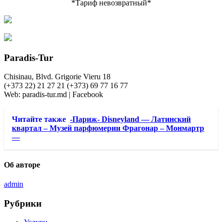
*Тариф невозвратный*
Paradis-Tur
Chisinau, Blvd. Grigorie Vieru 18
(+373 22) 21 27 21 (+373) 69 77 16 77
Web: paradis-tur.md | Facebook
Читайте также
-Париж- Disneyland — Латинский
квартал – Музей парфюмерии Фрагонар – Монмартр
—
Об авторе
admin
Рубрики